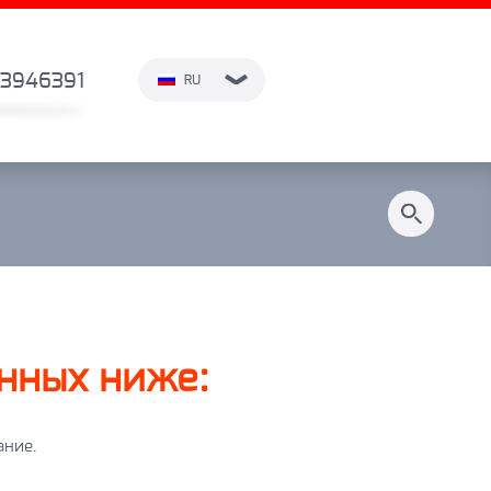
3946391
RU
анных ниже:
ание.